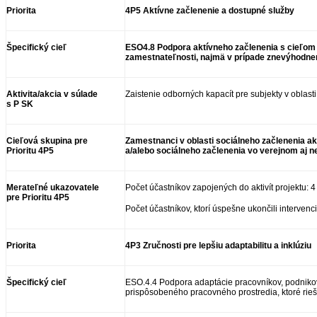
Priorita
4P5 Aktívne začlenenie a dostupné služby
Špecifický cieľ
ESO4.8 Podpora aktívneho začlenenia s cieľom p
zamestnateľnosti, najmä v prípade znevýhodne
Aktivita/akcia v súlade
Zaistenie odborných kapacít pre subjekty v oblast
s P SK
Cieľová skupina
pre
Zamestnanci v oblasti sociálneho začlenenia ak
Prioritu 4P5
a/alebo sociálneho začlenenia vo verejnom aj 
Merateľné ukazovatele
Počet účastníkov zapojených do aktivít projektu: 
pre
Prioritu 4P5
Počet účastníkov, ktorí úspešne ukončili intervenc
Priorita
4P3 Zručnosti pre lepšiu adaptabilitu a inklúziu
Špecifický cieľ
ESO.4.4 Podpora adaptácie pracovníkov, podnikov
prispôsobeného pracovného prostredia, ktoré rieši