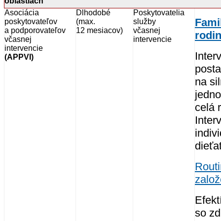
oblastiach
Asociácia
Dlhodobé
Poskytovatelia
Fami
poskytovateľov
(max.
služby
a podporovateľov
12 mesiacov)
včasnej
rodi
včasnej
intervencie
intervencie
Inter
(APPVI)
posta
na si
jedno
celá 
Inter
indiv
dieťa
Routi
založ
Efekt
so zd