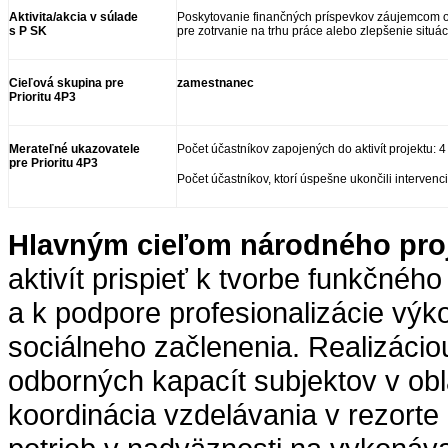
Aktivita/akcia v súlade
Poskytovanie finančných príspevkov záujemcom o
s P SK
pre zotrvanie na trhu práce alebo zlepšenie situác
Cieľová skupina
pre
zamestnanec
Prioritu 4P3
Merateľné ukazovatele
Počet účastníkov zapojených do aktivít projektu: 
pre
Prioritu 4P3
Počet účastníkov, ktorí úspešne ukončili intervenc
Hlavným cieľom národného pro
aktivít prispieť k tvorbe funkčné
a k podpore profesionalizácie výk
sociálneho začlenenia. Realizáci
odborných kapacít subjektov v obla
koordinácia vzdelávania v rezorte