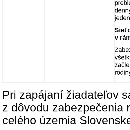
prebi
denný
jedeni
Sieťo
v rá
Zabez
všetk
začle
rodin
Pri zapájaní žiadateľov 
z dôvodu zabezpečenia r
celého územia Slovenskej