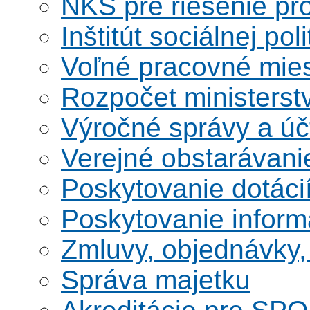
NKS pre riešenie pro
Inštitút sociálnej poli
Voľné pracovné mie
Rozpočet ministerst
Výročné správy a úč
Verejné obstarávani
Poskytovanie dotáci
Poskytovanie informá
Zmluvy, objednávky, 
Správa majetku