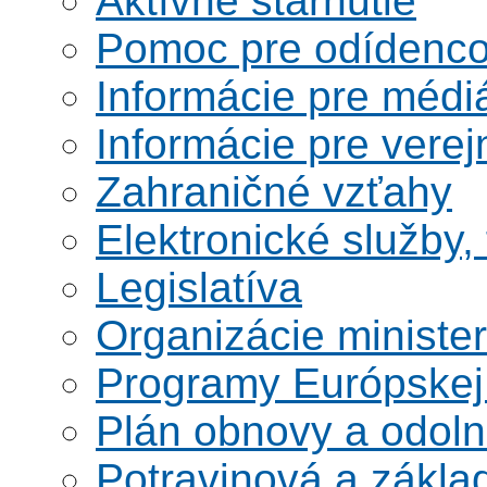
Aktívne starnutie
Pomoc pre odídenco
Informácie pre médi
Informácie pre verej
Zahraničné vzťahy
Elektronické služby,
Legislatíva
Organizácie ministe
Programy Európskej
Plán obnovy a odoln
Potravinová a zákla