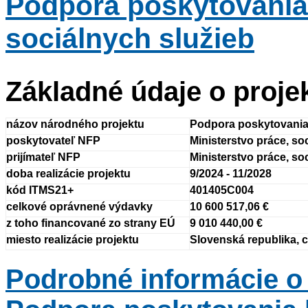
Podpora poskytovania
sociálnych služieb
Základné údaje o proje
názov národného projektu
Podpora poskytovania 
poskytovateľ NFP
Ministerstvo práce, so
prijímateľ NFP
Ministerstvo práce, so
doba realizácie projektu
9/2024 - 11/2028
kód ITMS21+
401405C004
celkové oprávnené výdavky
10 600 517,06 €
z toho financované zo strany EÚ
9 010 440,00 €
miesto realizácie projektu
Slovenská republika, 
Podrobné informácie o