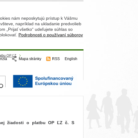
ookies nám neposkytujú prístup k Vášmu
števe, napríklad na ukladanie predvolieb
 „Prijať všetko“ udeľujete súhlas so
 blokovať.
Podrobnosti o používaní súborov
latbu OP ĽZ
erzia
Mapa stránky
RSS
English
hľadajte
nej žiadosti o platbu OP ĽZ č. S