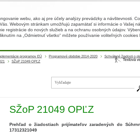
ungovanie webu, ako aj pre účely analýzy prevádzky a návštevnosti. C
Vás. Webovým stránkam umožňujú zapamätať si informácie o Vašej náv
 registrácie do nových služieb a na ochranu osobných údajov. Výberom
iknutím na „Odmietnuť všetko“ môžete používanie voliteľných cookies
implementácie programov EÚ
Programové obdobie 2014-2020
Schválené žiadosti o p
Textová v
021
SŽoP 21049 OPĽZ
Vy
SŽoP 21049 OPĽZ
Prehľad o žiadostiach prijímateľov zaradených do Súhrn
17312321049