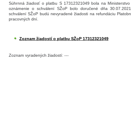
Súhrnná žiadosť o platbu S 17312321049 bola na Ministerstvo 
oznámenie o schválení SŽoP bolo doručené dňa 30.07.202
schválení SŽoP budú nevyradené žiadosti na refundáciu Platob
pracovných dní.
Zoznam žiadostí o platbu SŽoP 17312321049
Zoznam vyradených žiadostí: ---