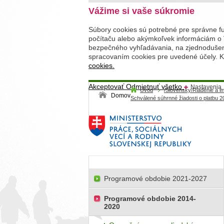
Vážime si vaše súkromie
Súbory cookies sú potrebné pre správne f
počítaču alebo akýmkoľvek informáciám o 
bezpečného vyhľadávania, na zjednodušenie
spracovaním cookies pre uvedené účely. Kl
cookies.
Akceptovať
Odmietnuť všetko
Nastavenia
Úvod
/Slovensky/Riadenie a 
Domov
Schválené súhrnné žiadosti o platbu 2
Programové obdobie 2021-2027
Programové obdobie 2014-
2020