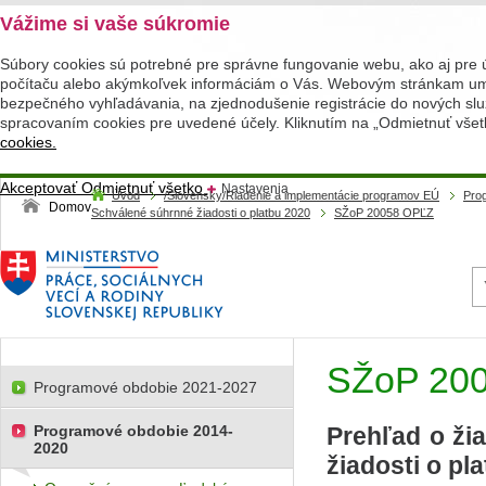
Vážime si vaše súkromie
Súbory cookies sú potrebné pre správne fungovanie webu, ako aj pre 
počítaču alebo akýmkoľvek informáciám o Vás. Webovým stránkam umož
bezpečného vyhľadávania, na zjednodušenie registrácie do nových služ
spracovaním cookies pre uvedené účely. Kliknutím na „Odmietnuť všet
cookies.
Akceptovať
Odmietnuť všetko
Nastavenia
Úvod
/Slovensky/Riadenie a implementácie programov EÚ
Pro
Domov
Schválené súhrnné žiadosti o platbu 2020
SŽoP 20058 OPĽZ
SŽoP 20
Programové obdobie 2021-2027
Programové obdobie 2014-
Prehľad o ži
2020
žiadosti o pl