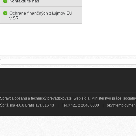
Kontaktujte nás
Ochrana finančných záujmov EÚ
v SR
Správca obsahu a technický prevádzkovateľ web sídla: Ministerstvo práce, sociálny
Špitálska 4,6,8 Bratislava 816 43
|
Tel.:+421 2 2046 0000
|
okv@employment