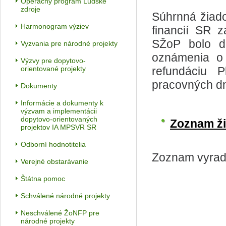
Operačný program Ľudské
zdroje
Súhrnná žiado
Harmonogram výziev
financií SR 
SŽoP bolo d
Vyzvania pre národné projekty
oznámenia o 
Výzvy pre dopytovo-
orientované projekty
refundáciu 
pracovných dn
Dokumenty
Informácie a dokumenty k
výzvam a implementácii
dopytovo-orientovaných
Zoznam ži
projektov IA MPSVR SR
Odborní hodnotitelia
Zoznam vyrade
Verejné obstarávanie
Štátna pomoc
Schválené národné projekty
Neschválené ŽoNFP pre
národné projekty