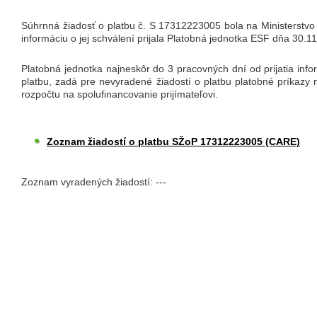
Súhrnná žiadosť o platbu č. S 17312223005 bola na Ministerstvo
informáciu o jej schválení prijala Platobná jednotka ESF dňa 30.1
Platobná jednotka najneskôr do 3 pracovných dní od prijatia info
platbu, zadá pre nevyradené žiadostí o platbu platobné príkazy
rozpočtu na spolufinancovanie prijímateľovi.
Zoznam žiadostí o platbu SŽoP 17312223005 (CARE)
Zoznam vyradených žiadostí: ---