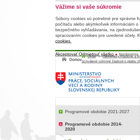
Vážime si vaše súkromie
Súbory cookies sú potrebné pre správne f
počítaču alebo akýmkoľvek informáciám o 
bezpečného vyhľadávania, na zjednodušenie
spracovaním cookies pre uvedené účely. Kl
cookies.
Akceptovať
Odmietnuť všetko
Nastavenia
Úvod
/Slovensky/Riadenie a 
Domov
Schválené súhrnné žiadosti o platbu 2
Programové obdobie 2021-2027
Programové obdobie 2014-
2020