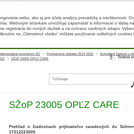
ungovanie webu, ako aj pre účely analýzy prevádzky a návštevnosti. C
Vás. Webovým stránkam umožňujú zapamätať si informácie o Vašej náv
 registrácie do nových služieb a na ochranu osobných údajov. Výberom
iknutím na „Odmietnuť všetko“ môžete používanie voliteľných cookies
implementácie programov EÚ
Programové obdobie 2014-2020
Schválené žiadosti o p
Textová v
023
SŽoP 23005 OPĽZ CARE
Vy
SŽoP 23005 OPĽZ CARE
Prehľad o žiadostiach prijímateľov zaradených do Súhrn
17312223005