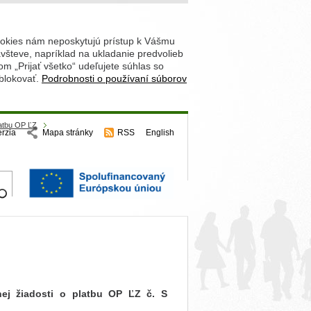
ookies nám neposkytujú prístup k Vášmu
števe, napríklad na ukladanie predvolieb
 „Prijať všetko“ udeľujete súhlas so
 blokovať.
Podrobnosti o používaní súborov
latbu OP ĽZ
erzia
Mapa stránky
RSS
English
hľadajte
nej žiadosti o platbu OP ĽZ č. S