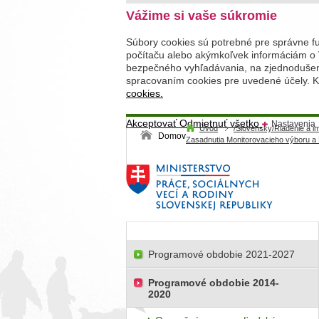
Vážime si vaše súkromie
Súbory cookies sú potrebné pre správne f
počítaču alebo akýmkoľvek informáciám o 
bezpečného vyhľadávania, na zjednodušenie
spracovaním cookies pre uvedené účely. Kl
cookies.
Akceptovať
Odmietnuť všetko
Nastavenia
Úvod
/Slovensky/Riadenie a 
Domov
Zasadnutia Monitorovacieho výboru a
Programové obdobie 2021-2027
Programové obdobie 2014-
2020