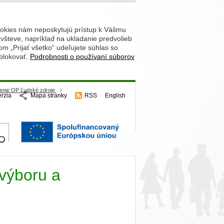
ookies nám neposkytujú prístup k Vášmu
števe, napríklad na ukladanie predvolieb
 „Prijať všetko“ udeľujete súhlas so
 blokovať.
Podrobnosti o používaní súborov
tenie OP Ľudské zdroje
erzia
Mapa stránky
RSS
English
hľadajte
výboru a