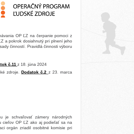
onávania OP ĽZ na čerpanie pomoci z
 a pokrok dosiahnutý pri plnení jeho
sady činností. Pravidlá činnosti výboru
tok č.11
z 18. júna 2024
ké zdroje.
Dodatok č.2
z 23. marca
ou je schvaľovať zámery národných
u cieľov OP ĽZ ako aj podieľať sa na
i orgán zriadil osobitné komisie pri