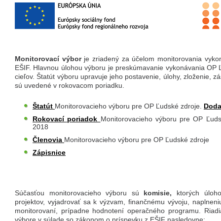
Monitorovací výbor
je zriadený za účelom monitorovania vyk
EŠIF. Hlavnou úlohou výboru je preskúmavanie vykonávania OP ĽZ
cieľov. Štatút výboru upravuje jeho postavenie, úlohy, zloženie, zá
sú uvedené v rokovacom poriadku.
Štatút
Monitorovacieho výboru pre OP Ľudské zdroje.
Doda
Rokovací poriadok
Monitorovacieho výboru pre OP Ľuds
2018
Členovia
Monitorovacieho výboru pre OP Ľudské zdroje
Zápisnice
Súčasťou monitorovacieho výboru sú
komisie,
ktorých úloh
projektov, vyjadrovať sa k výzvam, finančnému vývoju, naplneni
monitorovaní, prípadne hodnotení operačného programu. Riadiac
výbore v súlade so zákonom o príspevku z EŠIF nasledovne: