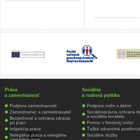
Práca
Sociálna
a zamestnanosť
a rodinná politika
Podpora zamestnanosti
Podpora rodín s deťmi
Zamestnanec a zamestnávateľ
Sociálnoprávna ochrana de
a sociálna kuratela
Bezpečnosť a ochrana zdravia
pri práci
Pomoc v hmotnej núdzi
Inšpekcia práce
Ťažké zdravotné postihnut
Nelegálna práca a nelegálne
Sociálne služby
zamestnávanie