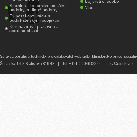
Boj proti chudobe
Sociálna ekonomika, sociálne
Viac...
podniky, rodinné podniky
Ex post konzultácie s
podnikateľskými subjektmi
Koronavírus - pracovná a
sociálna oblasť
Správca obsahu a technický prevádzkovateľ web sídla: Ministerstvo práce, sociálny
Špitálska 4,6,8 Bratislava 816 43
|
Tel.:+421 2 2046 0000
|
okv@employment