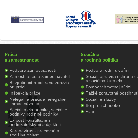
Práca
Sociálna
a zamestnanosť
a rodinná politika
Podpora zamestnanosti
Podpora rodín s deťmi
Zamestnanec a zamestnávateľ
Sociálnoprávna ochrana de
a sociálna kuratela
Bezpečnosť a ochrana zdravia
pri práci
Pomoc v hmotnej núdzi
Inšpekcia práce
Ťažké zdravotné postihnut
Nelegálna práca a nelegálne
Sociálne služby
zamestnávanie
Boj proti chudobe
Sociálna ekonomika, sociálne
Viac...
podniky, rodinné podniky
Ex post konzultácie s
podnikateľskými subjektmi
Koronavírus - pracovná a
sociálna oblasť