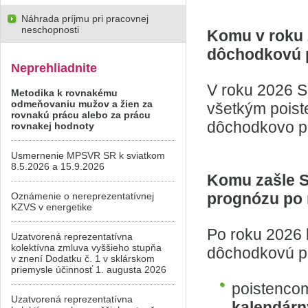
Náhrada príjmu pri pracovnej
neschopnosti
Komu v roku 
dôchodkovú 
Neprehliadnite
V roku 2026 S
Metodika k rovnakému
odmeňovaniu mužov a žien za
všetkým poist
rovnakú prácu alebo za prácu
dôchodkovo poi
rovnakej hodnoty
Usmernenie MPSVR SR k sviatkom
8.5.2026 a 15.9.2026
Komu zašle S
prognózu po 
Oznámenie o nereprezentatívnej
KZVS v energetike
Po roku 2026 
Uzatvorená reprezentatívna
kolektívna zmluva vyššieho stupňa
dôchodkovú p
v znení Dodatku č. 1 v sklárskom
priemysle účinnosť 1. augusta 2026
poistenco
Uzatvorená reprezentatívna
kalendár