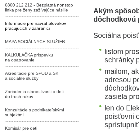
0800 212 212 - Bezplatná nonstop
Akým spôsob
linka pre ženy zažívajúce násilie
dôchodkovú 
Informácie pre návrat Slovákov
pracujúcich v zahraničí
Sociálna pois
MAPA SOCIÁLNYCH SLUŽIEB
listom pro
KALKULAČKA príspevku
schránky p
na opatrovanie
mailom, ak
Akreditácie pre SPOD a SK
a sociálne služby
adresou po
dôchodkov
Zariadenia starostlivosti o deti
zasiela pro
do troch rokov
len do Ele
Konzultácie s podnikateľskými
subjektmi
poisťovni 
sprístupni
Komisár pre deti