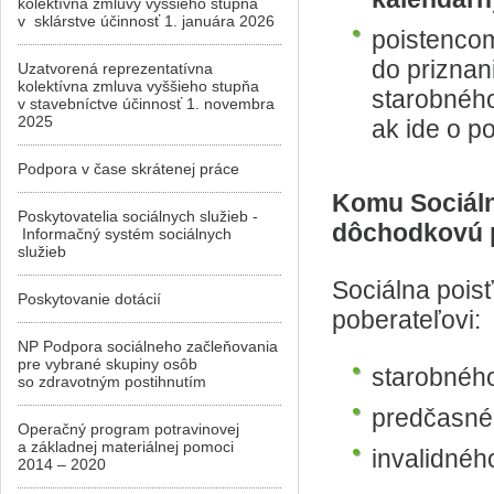
kolektívna zmluvy vyššieho stupňa
v sklárstve účinnosť 1. januára 2026
poistenco
do prizna
Uzatvorená reprezentatívna
kolektívna zmluva vyššieho stupňa
starobnéh
v stavebníctve účinnosť 1. novembra
2025
ak ide o p
Podpora v čase skrátenej práce
Komu Sociáln
Poskytovatelia sociálnych služieb -
dôchodkovú 
Informačný systém sociálnych
služieb
Sociálna poi
Poskytovanie dotácií
poberateľovi:
NP Podpora sociálneho začleňovania
pre vybrané skupiny osôb
starobnéh
so zdravotným postihnutím
predčasné
Operačný program potravinovej
a základnej materiálnej pomoci
invalidnéh
2014 – 2020