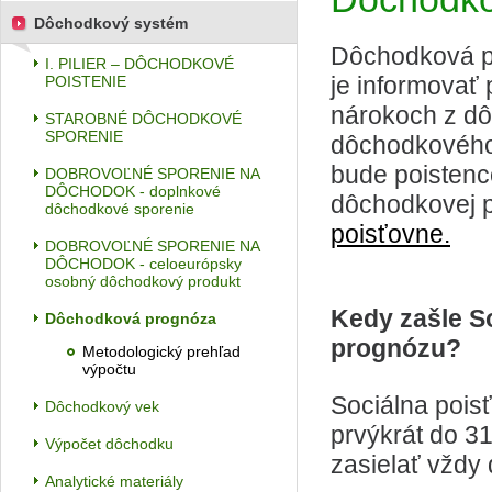
Dôchodkový systém
Dôchodková p
I. PILIER – DÔCHODKOVÉ
je informovať
POISTENIE
nárokoch z dôc
STAROBNÉ DÔCHODKOVÉ
SPORENIE
dôchodkového 
bude poistenc
DOBROVOĽNÉ SPORENIE NA
DÔCHODOK - doplnkové
dôchodkovej p
dôchodkové sporenie
poisťovne.
DOBROVOĽNÉ SPORENIE NA
DÔCHODOK - celoeurópsky
osobný dôchodkový produkt
Kedy zašle S
Dôchodková prognóza
prognózu?
Metodologický prehľad
výpočtu
Sociálna pois
Dôchodkový vek
prvýkrát do 3
Výpočet dôchodku
zasielať vždy
Analytické materiály