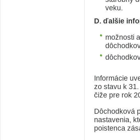
veku.
D. ďalšie inf
možnosti a
dôchodkové
dôchodková
Informácie u
zo stavu k 31
čiže pre rok 
Dôchodková pr
nastavenia, k
poistenca zás