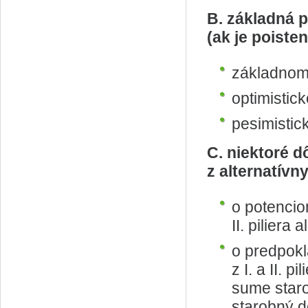
B. základná p
(ak je poiste
základnom
optimistic
pesimistic
C. niektoré 
z alternatívn
o potencio
II. piliera 
o predpok
z I. a II. 
sume star
starobný 