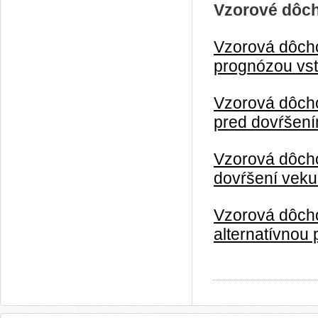
Vzorové dôch
Vzorová dôcho
prognózou vstu
Vzorová dôcho
pred dovŕšení
Vzorová dôcho
dovŕšení veku
Vzorová dôcho
alternatívno