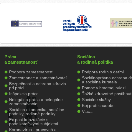
Práca
Sociálna
a zamestnanosť
a rodinná politika
Podpora zamestnanosti
Podpora rodín s deťmi
Zamestnanec a zamestnávateľ
Sociálnoprávna ochrana de
a sociálna kuratela
Bezpečnosť a ochrana zdravia
pri práci
Pomoc v hmotnej núdzi
Inšpekcia práce
Ťažké zdravotné postihnut
Nelegálna práca a nelegálne
Sociálne služby
zamestnávanie
Boj proti chudobe
Sociálna ekonomika, sociálne
Viac...
podniky, rodinné podniky
Ex post konzultácie s
podnikateľskými subjektmi
Koronavírus - pracovná a