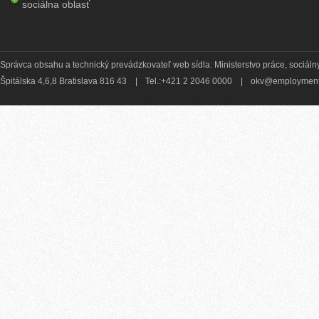
sociálna oblasť
Správca obsahu a technický prevádzkovateľ web sídla: Ministerstvo práce, sociálny
Špitálska 4,6,8 Bratislava 816 43
|
Tel.:+421 2 2046 0000
|
okv@employment