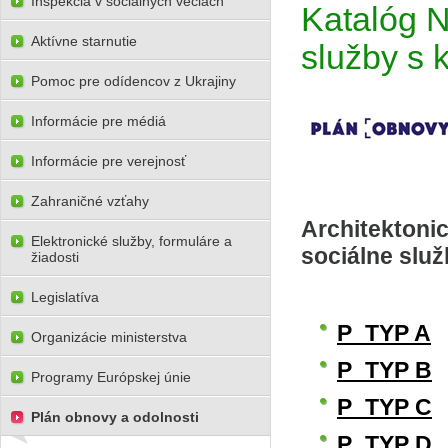
Inšpekcia v sociálnych veciach
Katalóg N
Aktívne starnutie
služby s 
Pomoc pre odídencov z Ukrajiny
Informácie pre médiá
Informácie pre verejnosť
Zahraničné vzťahy
Architektoni
Elektronické služby, formuláre a
sociálne služ
žiadosti
Legislatíva
P_TYP A
Organizácie ministerstva
P_TYP B
Programy Európskej únie
P_TYP C
Plán obnovy a odolnosti
P_TYP D