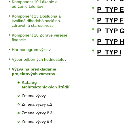
Komponent 10 Lákanie a
udržanie talentov
P_TYP E
Komponent 13 Dostupná a
P_TYP F
kvalitná dlhodobá sociálno-
zdravotná starostlivosť
P_TYP G
Komponent 18 Zdravé verejné
financie
P_TYP H
Harmonogram výziev
P_TYP I
Výber odborných hodnotiteľov
Výzva na predkladanie
projektových zámerov
Katalóg
architektonických štúdií
Zmena výzvy
Zmena výzvy č.2
Zmena výzvy č.3
Zmena výzvy č.4